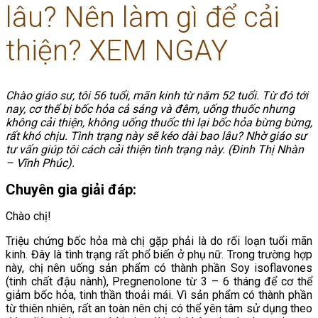
lâu? Nên làm gì để cải
thiện? XEM NGAY
Chào giáo sư, tôi 56 tuổi, mãn kinh từ năm 52 tuổi. Từ đó tới
nay, cơ thể bị bốc hỏa cả sáng và đêm, uống thuốc nhưng
không cải thiện, không uống thuốc thì lại bốc hỏa bừng bừng,
rất khó chịu. Tình trạng này sẽ kéo dài bao lâu? Nhờ giáo sư
tư vấn giúp tôi cách cải thiện tình trạng này. (Đinh Thị Nhàn
– Vĩnh Phúc).
Chuyên gia giải đáp:
Chào chị!
Triệu chứng bốc hỏa mà chị gặp phải là do rối loạn tuổi mãn
kinh. Đây là tình trạng rất phổ biến ở phụ nữ. Trong trường hợp
này, chị nên uống sản phẩm có thành phần Soy isoflavones
(tinh chất đậu nành), Pregnenolone từ 3 – 6 tháng để cơ thể
giảm bốc hỏa, tinh thần thoải mái. Vì sản phẩm có thành phần
từ thiên nhiên, rất an toàn nên chị có thể yên tâm sử dụng theo