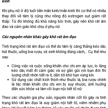
kinh
Khi phụ nữ ở độ tuổi tiền mãn kinh/mãn kinh thì cơ thể có nhiều 
thay đổi về tâm lý cũng như nồng độ estrogen sụt giảm rất 
thấp. Từ đó không đủ khả năng bôi trơn, gây nên khô rát âm 
đao và cảm giác khó chịu ở phụ nữ.
Các nguyên nhân khác gây khô rát âm đạo
Tình trạng khô rát âm đạo có thể do tâm lý căng thẳng kéo dài, 
hút thuốc, uống bia rượu, vệ sinh không đúng cách,... Cụ thể như 
sau:
Công việc và cuộc sống khiến cho chị em áp lực, lo lắng 
kéo dài, mất đi cảm giác và sợ gần gũi với bạn đời thì 
lượng chất nhờn tiết ra ít, dẫn tới khô hạn vùng kín.
Sử dụng các chất kích thích như thuốc lá, bia rượu chính 
là tác nhân khiến cho chị em bị suy nhược, ảnh hưởng 
đến sức khỏe và làm rối loạn nội tiết tố nữ. 
Theo các chuyên gia phụ sản, nguyên nhân cốt lõi gây ra tình 
trạng khô rát âm đạo là suy giảm nội tiết tố, viêm nhiễm phụ 